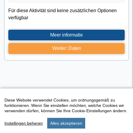
Für diese Aktivität sind keine zusätzlichen Optionen
verfügbar
Meer informatie
Weiter: Daten
Diese Website verwendet Cookies, um ordnungsgemäß zu
funktionieren. Wenn Sie einstellen möchten, welche Cookies wir
verwenden dürfen, können Sie Ihre Cookie-Einstellungen ändern.
Instellingen beheren
Alles akzeptieren
Aktivitäten Übersicht
start
suchen
bleiben
aufstellungen
menu
I