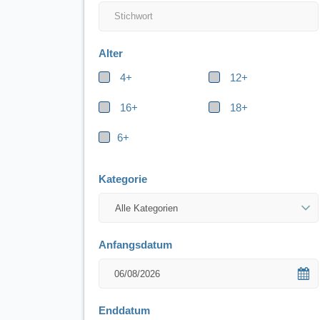
Alter
4+
12+
16+
18+
6+
Kategorie
Anfangsdatum
Enddatum