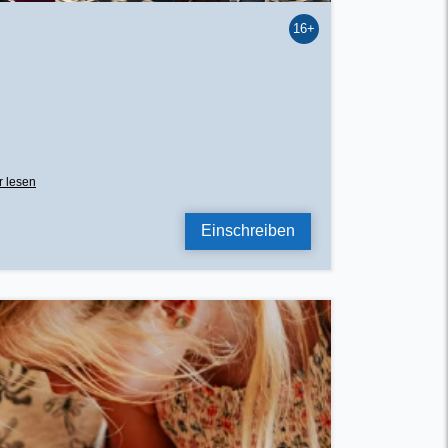
16+
r lesen
Einschreiben