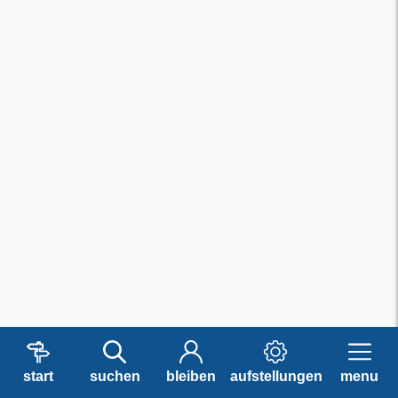
start
suchen
bleiben
aufstellungen
menu