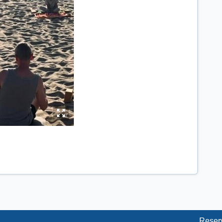
y
Reser