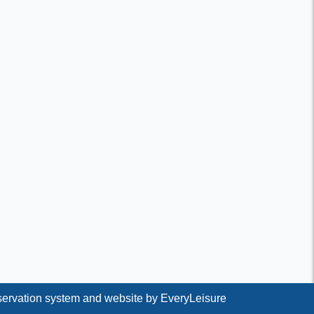
ervation system and website by
EveryLeisure