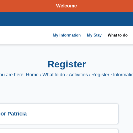
Welcome
My Information
My Stay
What to do
Register
ou are here: Home
What to do
Activities
Register
Informati
r Patricia