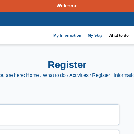
Welcome
My Information
My Stay
What to do
Register
ou are here: Home
What to do
Activities
Register
Informati