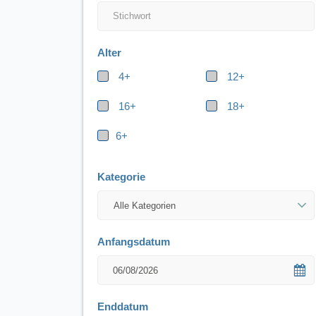
Alter
4+
12+
16+
18+
6+
Kategorie
Anfangsdatum
Enddatum