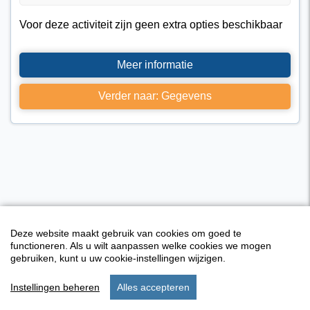
Voor deze activiteit zijn geen extra opties beschikbaar
Meer informatie
Verder naar: Gegevens
Deze website maakt gebruik van cookies om goed te
functioneren. Als u wilt aanpassen welke cookies we mogen
gebruiken, kunt u uw cookie-instellingen wijzigen.
Instellingen beheren
Alles accepteren
Activiteiten overzicht
start
verblijf
instellingen
menu
I