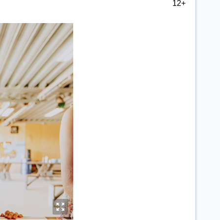
12+
y