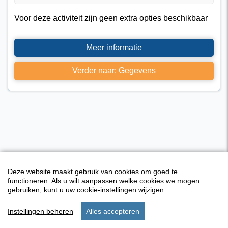
Voor deze activiteit zijn geen extra opties beschikbaar
Meer informatie
Verder naar: Gegevens
Deze website maakt gebruik van cookies om goed te
functioneren. Als u wilt aanpassen welke cookies we mogen
gebruiken, kunt u uw cookie-instellingen wijzigen.
Instellingen beheren
Alles accepteren
Activiteiten overzicht
start
verblijf
instellingen
menu
I