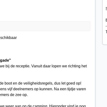
S
beschikbaar
igade"
we bij de receptie. Vanuit daar lopen we richting het
de boot en de veiligheidsregels, dus let goed op!
kens vijf deelnemers op kunnen. Na een tijdje varen
emers de zee op.
we weer aan op de camping. Hieronder vind je nog