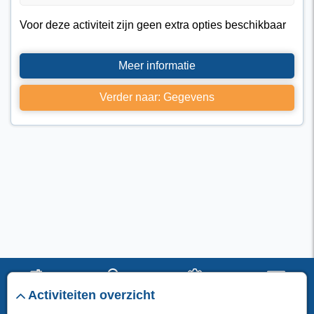
Voor deze activiteit zijn geen extra opties beschikbaar
Meer informatie
Verder naar: Gegevens
Activiteiten overzicht
start
verblijf
instellingen
menu
I