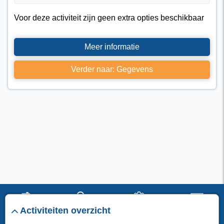
Voor deze activiteit zijn geen extra opties beschikbaar
Meer informatie
Verder naar: Gegevens
Activiteiten overzicht
start
verblijf
instellingen
menu
I