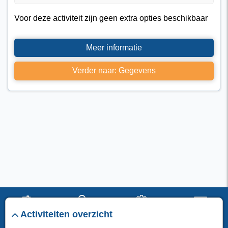
Voor deze activiteit zijn geen extra opties beschikbaar
Meer informatie
Verder naar: Gegevens
Activiteiten overzicht
start
verblijf
instellingen
menu
I