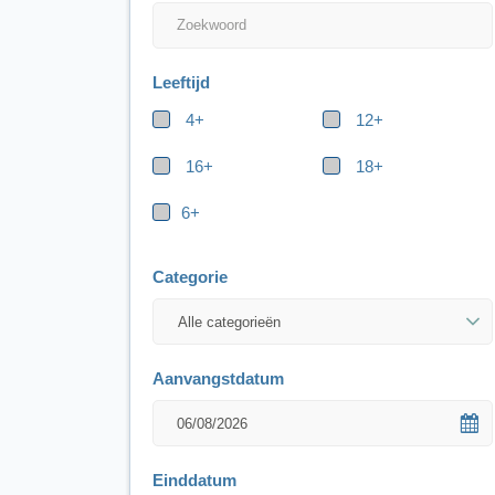
Leeftijd
4+
12+
16+
18+
6+
Categorie
Aanvangstdatum
Einddatum