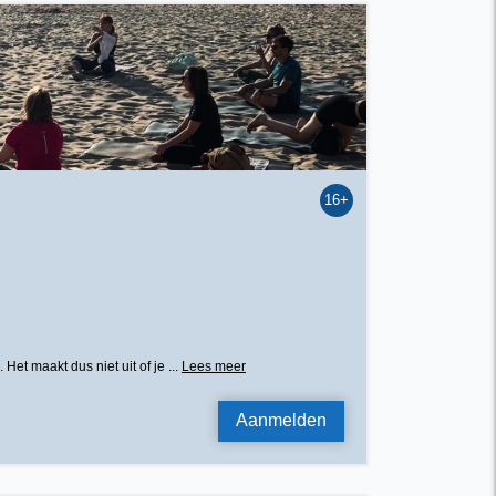
16+
t maakt dus niet uit of je ...
Lees meer
Aanmelden