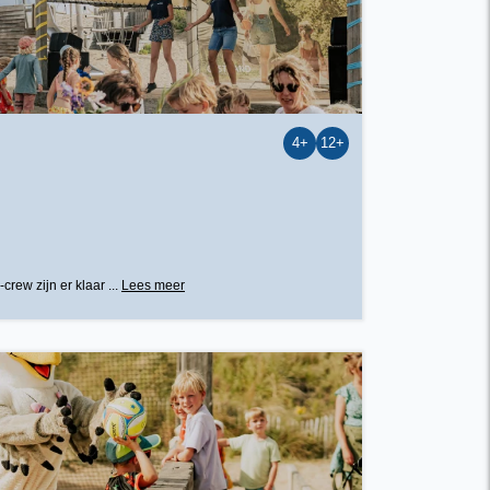
4+
12+
rew zijn er klaar ...
Lees meer