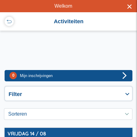
×
Welkom
Activiteiten
0
Mijn inschrijvingen
Filter
Leeftijd
VRIJDAG 14 / 08
4+
12+