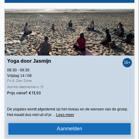
16+
18+
6+
Categorie
Yoga door Jasmijn
16+
Aanvangstdatum
08:30 - 09:30
Vrijdag 14 / 08
Fit & Zen Zone
Aantal deelnemers: 15
Prijs vanaf: € 13,50
Einddatum
De yogales wordt afgestemd op het niveau en de wensen van de groep.
Het maakt dus niet uit of je ...
Lees meer
Aanmelden