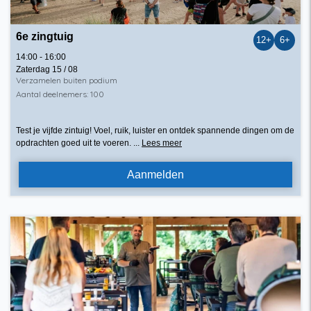
6e zingtuig
12+
6+
14:00 - 16:00
Zaterdag 15 / 08
Verzamelen buiten podium
Aantal deelnemers: 100
Test je vijfde zintuig! Voel, ruik, luister en ontdek spannende dingen om de
opdrachten goed uit te voeren.
...
Lees meer
Aanmelden