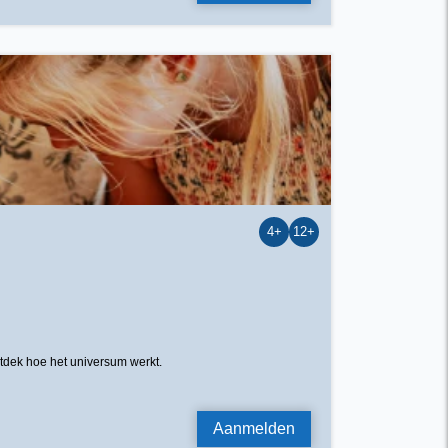
4+
12+
tdek hoe het universum werkt.
Aanmelden