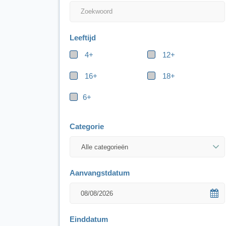
Leeftijd
4+
12+
16+
18+
6+
Categorie
Aanvangstdatum
Einddatum